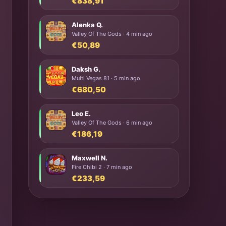
€838,91
Alenka Q.
Valley Of The Gods · 4 min ago
€50,89
Daksh G.
Multi Vegas 81 · 5 min ago
€680,50
Leo E.
Valley Of The Gods · 6 min ago
€186,19
Maxwell N.
Fire Chibi 2 · 7 min ago
€233,59