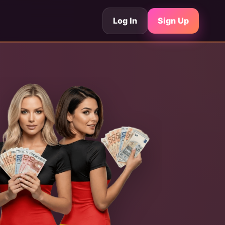
Log In
Sign Up