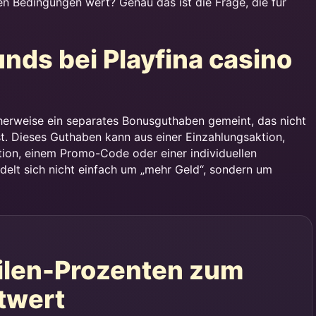
len Bedingungen wert? Genau das ist die Frage, die für
nds bei Playfina casino
cherweise ein separates Bonusguthaben gemeint, das nicht
t. Dieses Guthaben kann aus einer Einzahlungsaktion,
ion, einem Promo-Code oder einer individuellen
elt sich nicht einfach um „mehr Geld“, sondern um
ilen-Prozenten zum
twert