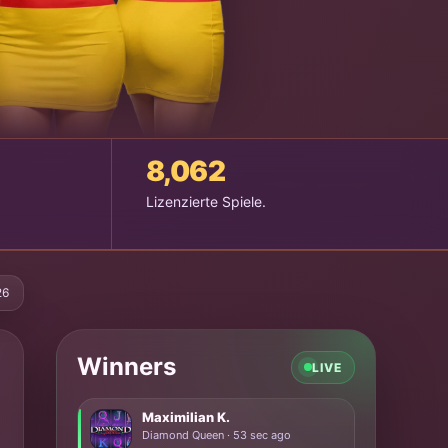
8,062
Lizenzierte Spiele.
26
Winners
LIVE
Maximilian K.
Diamond Queen · 55 sec ago