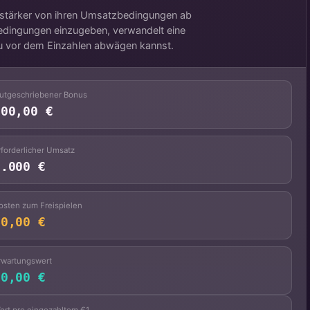
t stärker von ihren Umsatzbedingungen ab
 Bedingungen einzugeben, verwandelt eine
du vor dem Einzahlen abwägen kannst.
utgeschriebener Bonus
100,00 €
rforderlicher Umsatz
2.000 €
osten zum Freispielen
40,00 €
rwartungswert
60,00 €
ert pro eingezahltem €1