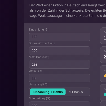
Der Wert einer Aktion in Deutschland hängt wei
als von der Zahl in der Schlagzeile. Die echten
vage Werbeaussage in eine konkrete Zahl, die 
Einzahlung (€)
G
Bonus-Prozentsatz
E
Max. Bonus (€)
K
Umsatz ×
Umsatz gilt für
E
Einzahlung + Bonus
Nur Bonus
Spielbeitrag (%)
W