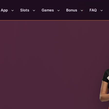
App
Slots
Games
Bonus
FAQ
0