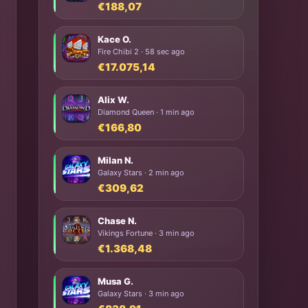
€188,07
Kace O.
Fire Chibi 2 · 1 min ago
€17.075,14
Alix W.
Diamond Queen · 1 min ago
€166,80
Milan N.
Galaxy Stars · 2 min ago
€309,62
Chase N.
Vikings Fortune · 3 min ago
€1.368,48
Musa G.
Galaxy Stars · 3 min ago