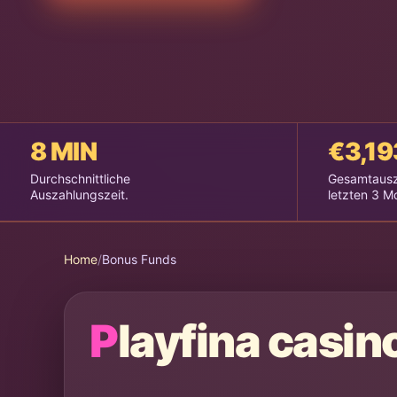
8 MIN
€3,19
Durchschnittliche
Gesamtausz
Auszahlungszeit.
letzten 3 M
Home
/
Bonus Funds
Playfina cas